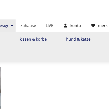
sign
zuhause
LIVE
konto
merkl
n
kissen & körbe
hund & katze
piche,
n,