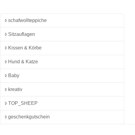
Die
Optionen
können
schafwollteppiche
auf
Sitzauflagen
der
Produktseite
Kissen & Körbe
gewählt
werden
Hund & Katze
Baby
kreativ
TOP_SHEEP
geschenkgutschein