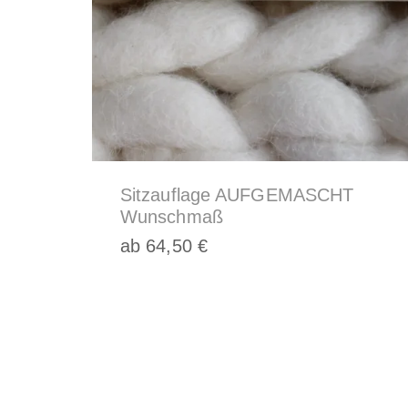
Kissen
und
Körbe,
Katzenkörbe
Sitzauflage AUFGEMASCHT
Wunschmaß
Hundebetten
ab
64,50
€
Dieses
Produkt
weist
mehrere
Varianten
auf.