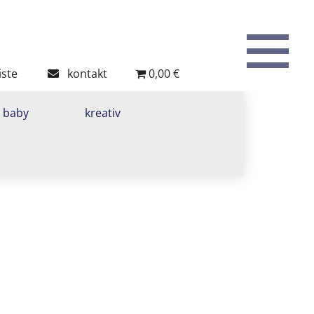
To
th
W
iste
kontakt
0,00 €
baby
kreativ