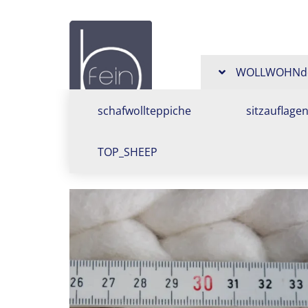
Design
aus
WOLLWOHNde
Schafwolle,
schafwollteppiche
sitzauflage
Schafwolltep
TOP_SHEEP
Bankauflage
Sitzkissen,