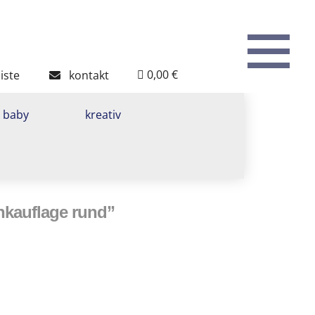
To
th
W
0,00 €
iste
kontakt
baby
kreativ
nkauflage rund”