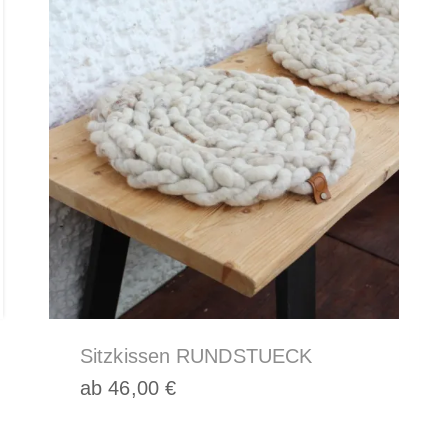
,
Sitzkissen RUNDSTUECK
ab
46,00
€
Dieses
Produkt