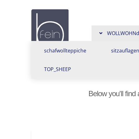
Design
aus
WOLLWOHNde
Schafwolle,
schafwollteppiche
sitzauflage
Schafwolltep
TOP_SHEEP
Bankauflage
Below you'll find
Sitzkissen,