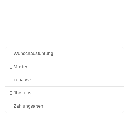
weist
mehrere
Varianten
auf.
Die
Optionen
können
Wunschausführung
auf
Muster
der
Produktseite
zuhause
gewählt
werden
über uns
Zahlungsarten