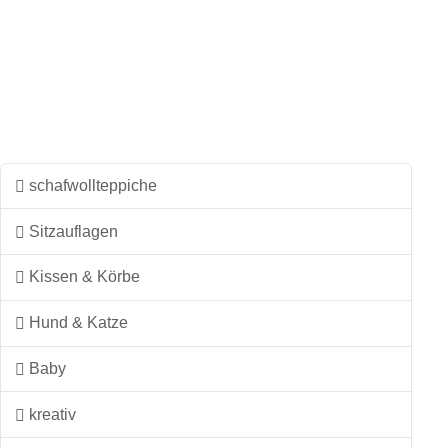
weist
mehrere
Varianten
auf.
Die
Optionen
können
schafwollteppiche
auf
Sitzauflagen
der
Produktseite
Kissen & Körbe
gewählt
werden
Hund & Katze
Baby
kreativ