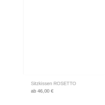
Kissen
und
Körbe,
Katzenkörbe
Hundebetten
Sitzkissen ROSETTO
ab
46,00
€
Dieses
Produkt