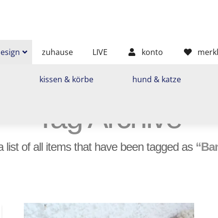
sign
zuhause
LIVE
konto
merkl
n
kissen & körbe
hund & katze
Tag Archive
piche,
n,
 a list of all items that have been tagged as
“Ba