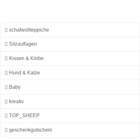
mehrere
Varianten
auf.
Die
schafwollteppiche
Optionen
können
Sitzauflagen
auf
Kissen & Körbe
der
Produktseite
Hund & Katze
gewählt
werden
Baby
kreativ
TOP_SHEEP
geschenkgutschein