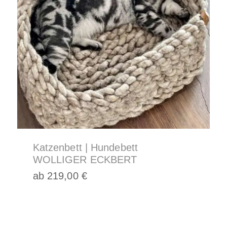
Optionen
können
auf
der
Produktseite
gewählt
werden
Katzenbett | Hundebett
WOLLIGER ECKBERT
ab
219,00
€
Dieses
Produkt
weist