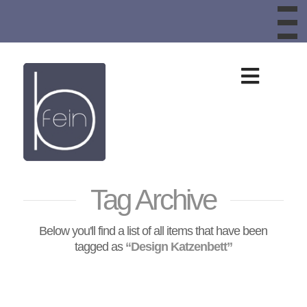
To
th
W
Design
aus
Schafwolle,
Tag Archive
Schafwollteppic
Below you'll find a list of all items that have been
Bankauflagen,
tagged as
“Design Katzenbett”
Sitzkissen,