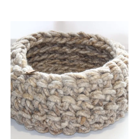
Kissen
und
Körbe,
Katzenkörbe,
Hundebetten