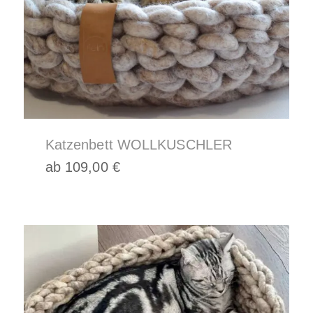
Produktseite
gewählt
werden
Katzenbett WOLLKUSCHLER
ab
109,00
€
Dieses
Produkt
weist
mehrere
Varianten
auf.
Die