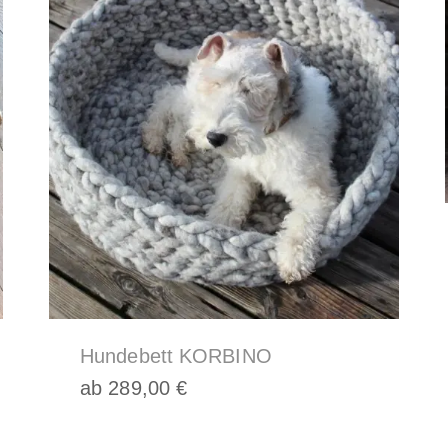
,
Hundebett KORBINO
ab
289,00
€
Dieses
Produkt