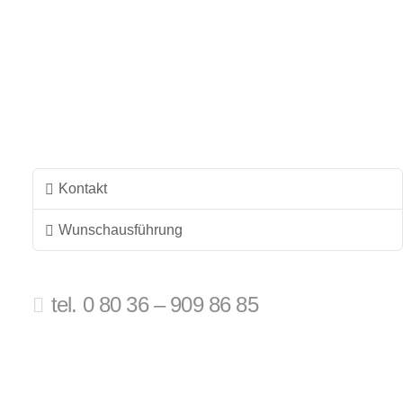
Die
Optionen
können
auf
der
Produktseite
gewählt
werden
Kontakt
Wunschausführung
tel. 0 80 36 – 909 86 85