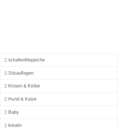
Produkt
weist
mehrere
Varianten
auf.
Die
Optionen
können
schafwollteppiche
auf
Sitzauflagen
der
Produktseite
Kissen & Körbe
gewählt
werden
Hund & Katze
Baby
kreativ