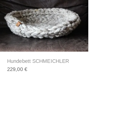
Hundebett SCHMEICHLER
229,00
€
Dieses
Produkt
weist
mehrere
Varianten
auf.