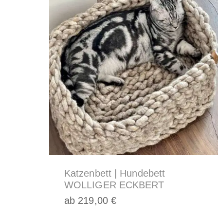
Kissen
und
Körbe,
Katzenkörbe
Hundebetten
Katzenbett | Hundebett
WOLLIGER ECKBERT
ab
219,00
€
Dieses