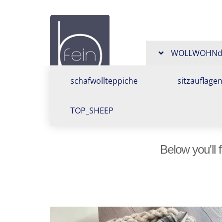
Design
aus
WOLLWOHNde
Schafwolle,
schafwollteppiche
sitzauflage
Schafwolltep
TOP_SHEEP
Bankauflage
Below you'll 
Sitzkissen,