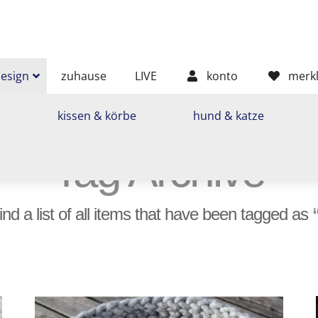
sign
zuhause
LIVE
konto
merkl
n
kissen & körbe
hund & katze
Tag Archive
piche,
n,
find a list of all items that have been tagged as