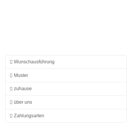
weist
mehrere
Varianten
auf.
Die
Optionen
können
auf
Wunschausführung
der
Muster
Produktseite
gewählt
zuhause
werden
über uns
Zahlungsarten