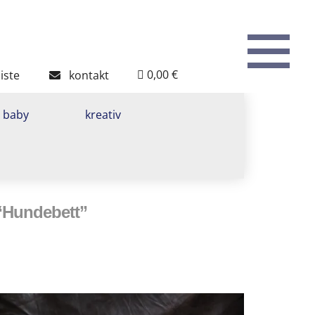
To
th
W
0,00 €
iste
kontakt
baby
kreativ
“Hundebett”