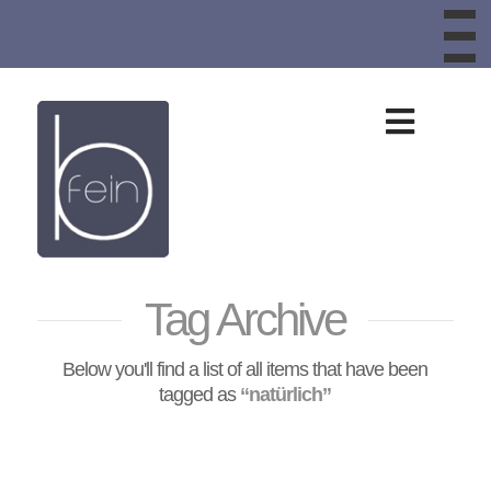
To
th
W
Design
aus
Schafwolle,
Tag Archive
Schafwollteppic
Below you'll find a list of all items that have been
Bankauflagen,
tagged as
“natürlich”
Sitzkissen,