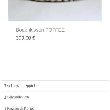
Bodenkissen TOFFEE
399,00
€
Dieses
Produkt
weist
mehrere
Varianten
auf.
Die
schafwollteppiche
Optionen
können
Sitzauflagen
auf
Kissen & Körbe
der