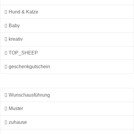
Produktseite
Hund & Katze
gewählt
werden
Baby
kreativ
TOP_SHEEP
geschenkgutschein
Wunschausführung
Muster
zuhause