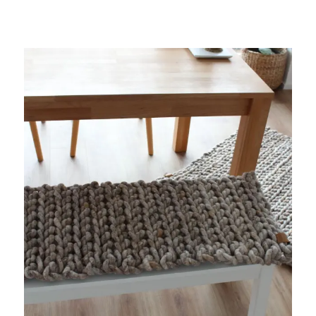
Kissen
und
Körbe,
Katzenkörbe,
Hundebetten