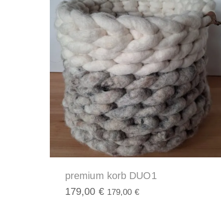
Kissen
und
Körbe,
Katzenkörbe
Hundebetten
premium korb DUO1
179,00
€
179,00
€