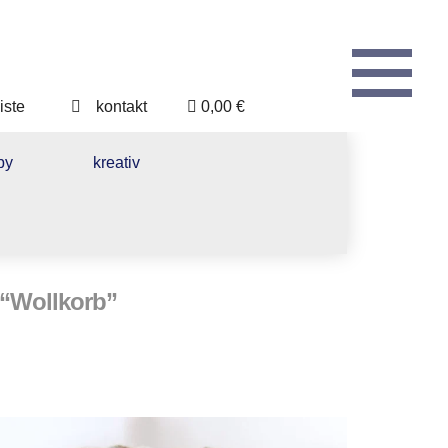
To
th
W
iste
kontakt
0,00 €
by
kreativ
“Wollkorb”