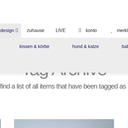
esign
zuhause
LIVE
konto
merkl
kissen & körbe
hund & katze
ba
Tag Archive
piche,
n,
 find a list of all items that have been tagged as