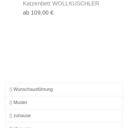
Katzenbett WOLLKUSCHLER
ab
109,00
€
Dieses
Produkt
weist
mehrere
Varianten
auf.
Die
Optionen
können
auf
Wunschausführung
der
Muster
Produktseite
gewählt
zuhause
werden