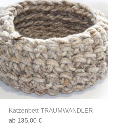
Katzenbett TRAUMWANDLER
ab
135,00
€
Dieses
Produkt