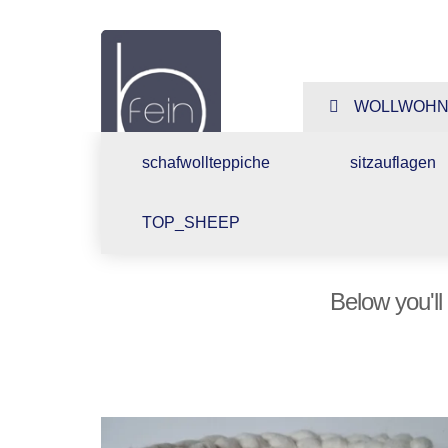
Design
aus
WOLLWOHNd
Schafwolle,
schafwollteppiche
sitzauflagen
Schafwolltep
TOP_SHEEP
Bankauflage
Below you'll
Sitzkissen,