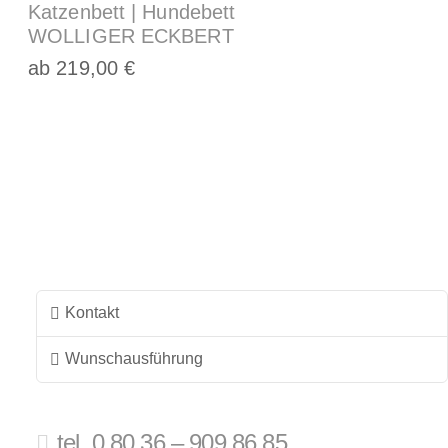
Katzenbett | Hundebett
WOLLIGER ECKBERT
ab
219,00
€
Dieses
Produkt
weist
mehrere
Varianten
auf.
Die
Optionen
können
Kontakt
auf
Wunschausführung
der
Produktseite
gewählt
tel. 0 80 36 – 909 86 85
werden