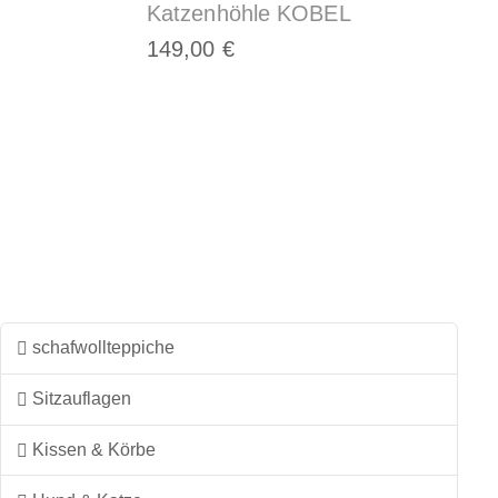
Katzenhöhle KOBEL
149,00
€
Dieses
Produkt
weist
mehrere
Varianten
auf.
Die
Optionen
können
auf
schafwollteppiche
der
Sitzauflagen
Produktseite
gewählt
Kissen & Körbe
werden