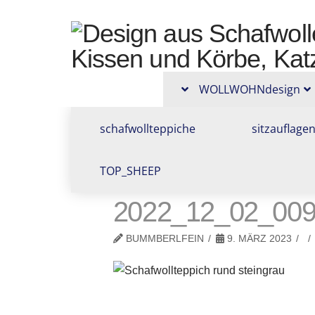
Design
aus
WOLLWOHNdesign
Schafwolle,
schafwollteppiche
sitzauflage
Schafwolltep
TOP_SHEEP
Bankauflage
2022_12_02_0095
BUMMBERLFEIN
9. MÄRZ 2023
Sitzkissen,