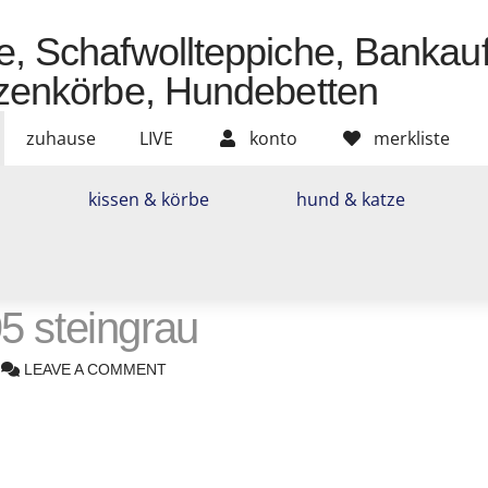
zuhause
LIVE
konto
merkliste
n
kissen & körbe
hund & katze
piche,
n,
 steingrau
LEAVE A COMMENT