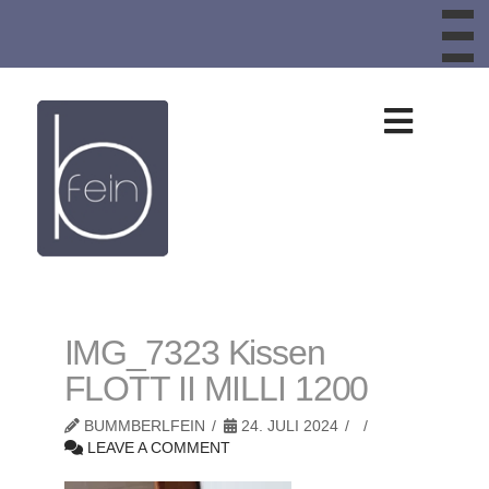
T
t
W
Design
aus
Schafwolle,
Schafwollteppic
IMG_7323 Kissen
FLOTT II MILLI 1200
Bankauflagen,
BUMMBERLFEIN
24. JULI 2024
LEAVE A COMMENT
Sitzkissen,