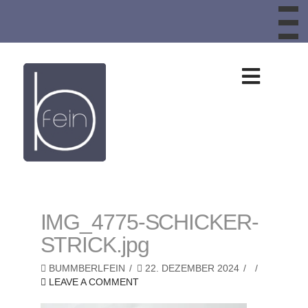
To
th
W
Design
aus
Schafwolle,
Schafwollteppic
IMG_4775-SCHICKER-
STRICK.jpg
Bankauflagen,
BUMMBERLFEIN
22. DEZEMBER 2024
LEAVE A COMMENT
Sitzkissen,