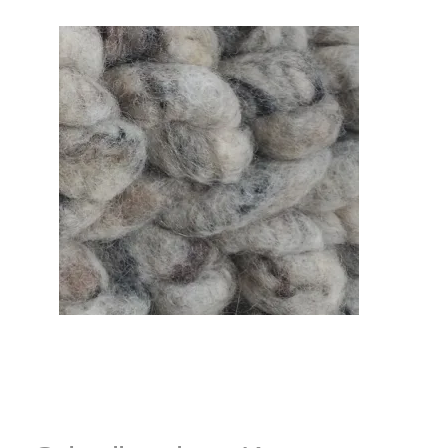
Kissen
und
Körbe,
Katzenkörbe,
Hundebetten