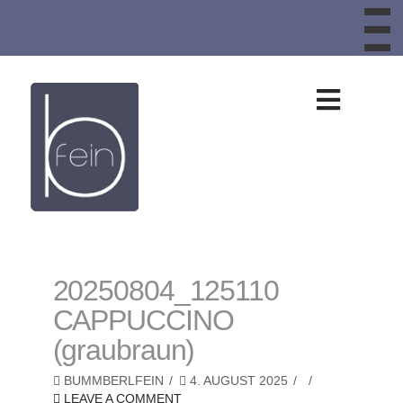
To
th
W
Design
aus
Schafwolle,
Schafwollteppic
20250804_125110
CAPPUCCINO
Bankauflagen,
(graubraun)
Sitzkissen,
BUMMBERLFEIN
4. AUGUST 2025
LEAVE A COMMENT