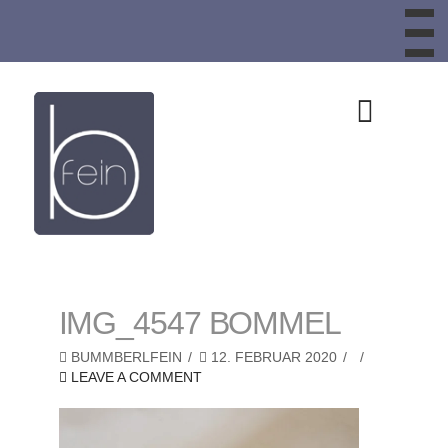
To
th
W
Design
aus
Schafwolle,
Schafwollteppic
IMG_4547 BOMMEL
Bankauflagen,
BUMMBERLFEIN
12. FEBRUAR 2020
LEAVE A COMMENT
Sitzkissen,