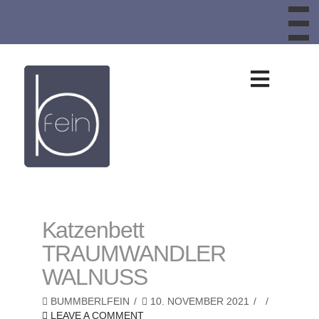
To
th
W
Design
aus
Schafwolle,
Schafwollteppic
Katzenbett
TRAUMWANDLER
Bankauflagen,
WALNUSS
Sitzkissen,
BUMMBERLFEIN
10. NOVEMBER 2021
LEAVE A COMMENT