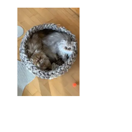
Kissen
und
Körbe,
Katzenkörbe,
Hundebetten